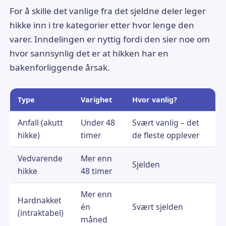
For å skille det vanlige fra det sjeldne deler leger
hikke inn i tre kategorier etter hvor lenge den
varer. Inndelingen er nyttig fordi den sier noe om
hvor sannsynlig det er at hikken har en
bakenforliggende årsak.
Type
Varighet
Hvor vanlig?
Anfall (akutt
Under 48
Svært vanlig – det
hikke)
timer
de fleste opplever
Vedvarende
Mer enn
Sjelden
hikke
48 timer
Mer enn
Hardnakket
én
Svært sjelden
(intraktabel)
måned