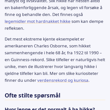
matlyst og livskvalitet. Slik hikke har nesten alltid
en bakenforliggende årsak, og legen vil forsøke å
finne og behandle den. Det finnes også
legemidler mot hardnakket hikke
som kan dempe
refleksen.
Det mest ekstreme kjente eksempelet er
amerikaneren Charles Osborne, som hikket
sammenhengende i hele 68 år, fra 1922 til 1990 –
en Guinness-rekord. Slike tilfeller er naturligvis helt
unike, men de illustrerer hvor langvarig hikke i
sjeldne tilfeller kan bli. Mer om slike kuriositeter
finner du under
verdensrekord og kuriosa
.
Ofte stilte spørsmål
Hvor lenge er det normalt å ha hikke?