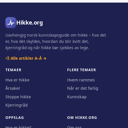
Hikke.org
Uavhengig norsk kunnskapsguide om hikke – hva det
er, hva det skyldes, hvordan du blir kvitt det,
kjerringråd og når hikke bør sjekkes av lege.
💨 Alle artikler A–Å →
TEMAER
FLERE TEMAER
Hva er hikke
Hvem rammes
Årsaker
Når er det farlig
Stoppe hikke
Kunnskap
Kjerringråd
OPPSLAG
OM HIKKE.ORG
Hva er hikke?
Om oss