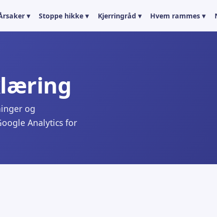
Årsaker ▾
Stoppe hikke ▾
Kjerringråd ▾
Hvem rammes ▾
læring
ninger og
Google Analytics for