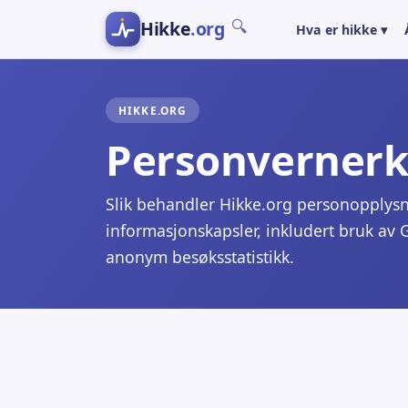
Hikke
.org
🔍
Hva er hikke ▾
HIKKE.ORG
Personvernerk
Slik behandler Hikke.org personopplys
informasjonskapsler, inkludert bruk av 
anonym besøksstatistikk.