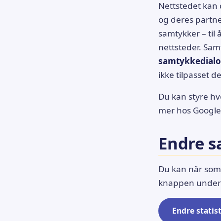
Nettstedet kan 
og deres partne
samtykker – til 
nettsteder. Sam
samtykkedial
ikke tilpasset d
Du kan styre h
mer hos Googl
Endre s
Du kan når som h
knappen under f
Endre stati