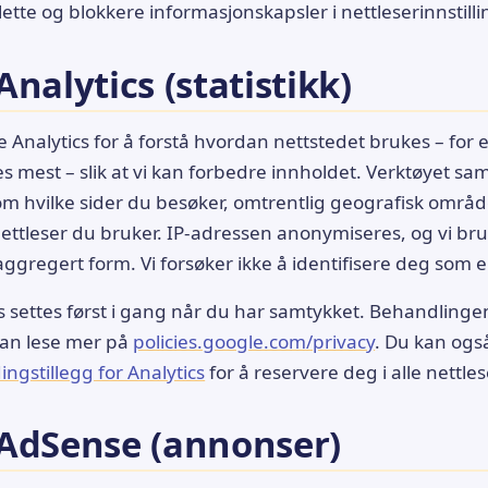
slette og blokkere informasjonskapsler i nettleserinnstill
nalytics (statistikk)
e Analytics for å forstå hvordan nettstedet brukes – for
es mest – slik at vi kan forbedre innholdet. Verktøyet sam
m hvilke sider du besøker, omtrentlig geografisk områd
ettleser du bruker. IP-adressen anonymiseres, og vi br
, aggregert form. Vi forsøker ikke å identifisere deg som
s settes først i gang når du har samtykket. Behandlinge
kan lese mer på
policies.google.com/privacy
. Du kan også
ngstillegg for Analytics
for å reservere deg i alle nettles
AdSense (annonser)