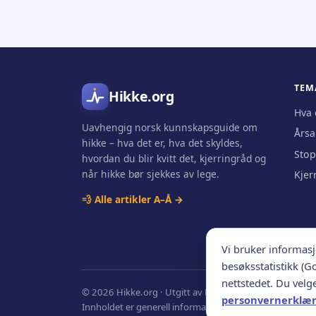
TEM
Hikke.org
Hva 
Uavhengig norsk kunnskapsguide om
Årsa
hikke – hva det er, hva det skyldes,
Stop
hvordan du blir kvitt det, kjerringråd og
når hikke bør sjekkes av lege.
Kjer
💨 Alle artikler A–Å →
Vi bruker informas
besøksstatistikk (G
nettstedet. Du velge
© 2026 Hikke.org · Utgitt av Nordic Webinvest Ltd · An
personvernerklæ
Innholdet er generell informasjon, ikke individuell medi