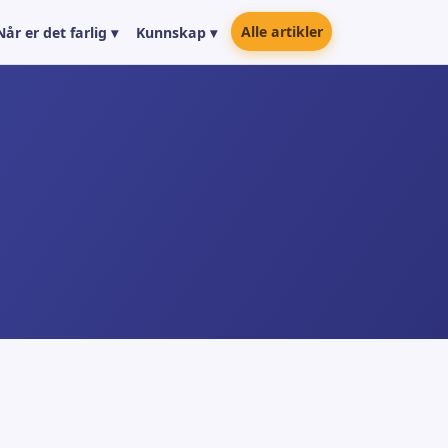
Alle artikler
Når er det farlig ▾
Kunnskap ▾