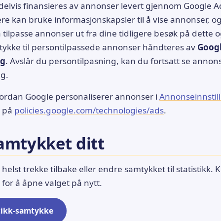
delvis finansieres av annonser levert gjennom Google 
re kan bruke informasjonskapsler til å vise annonser, 
å tilpasse annonser ut fra dine tidligere besøk på dette 
tykke til persontilpassede annonser håndteres av
Goog
og
. Avslår du persontilpasning, kan du fortsatt se annons
eg.
vordan Google personaliserer annonser i
Annonseinnstill
e på
policies.google.com/technologies/ads
.
amtykket ditt
elst trekke tilbake eller endre samtykket til statistikk. K
or å åpne valget på nytt.
stikk-samtykke