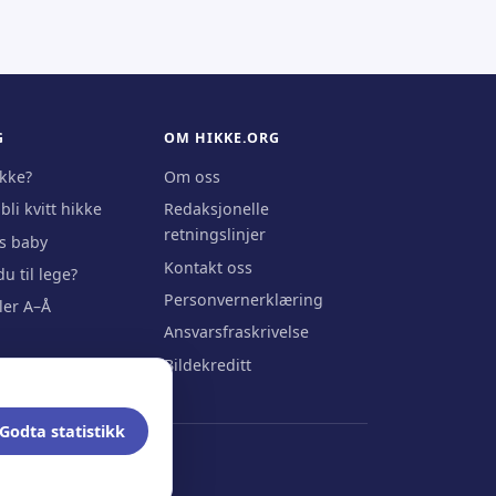
G
OM HIKKE.ORG
ikke?
Om oss
li kvitt hikke
Redaksjonelle
retningslinjer
s baby
Kontakt oss
u til lege?
Personvernerklæring
kler A–Å
Ansvarsfraskrivelse
Bildekreditt
Godta statistikk