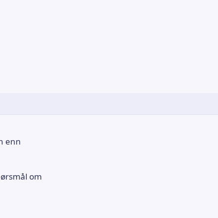
on enn
spørsmål om