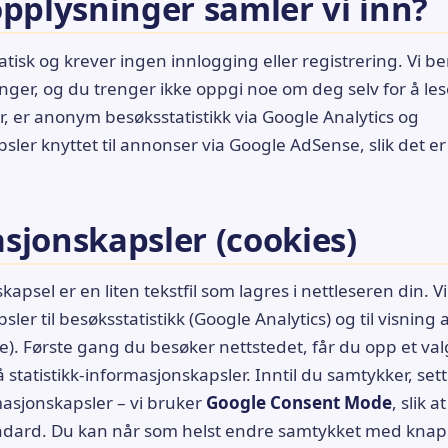
opplysninger samler vi inn?
atisk og krever ingen innlogging eller registrering. Vi b
ger, og du trenger ikke oppgi noe om deg selv for å les
r, er anonym besøksstatistikk via Google Analytics og
sler knyttet til annonser via Google AdSense, slik det e
sjonskapsler (cookies)
apsel er en liten tekstfil som lagres i nettleseren din. V
ler til besøksstatistikk (Google Analytics) og til visning
). Første gang du besøker nettstedet, får du opp et va
å statistikk-informasjonskapsler. Inntil du samtykker, set
rmasjonskapsler – vi bruker
Google Consent Mode
, slik 
andard. Du kan når som helst endre samtykket med kna