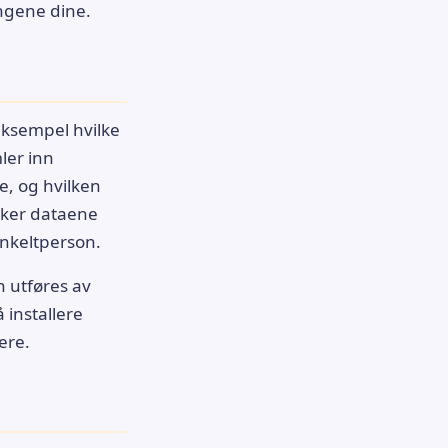
ingene dine.
 eksempel hvilke
ler inn
e, og hvilken
uker dataene
 enkeltperson.
n utføres av
 installere
ere.