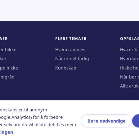
AER
FLERE TEMAER
OPPSLA
er hikke
Hvem rammes
Hva er h
ker
Når er det farlig
Hvordan b
pe hikke
Kunnskap
Hikke ho
ringråd
Når bør d
Alle arti
jonskapsler til anonym
oogle Analytics) for å forbedre
Bare nødvendige
r selv om du vil tillate det. Les mer i
svarlig redaktør Terje Moy
ringen
.
sinsk rådgivning. Kontakt lege ved langvarig hikke.