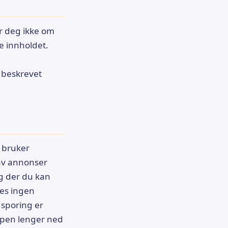
er deg ikke om
e innholdet.
r beskrevet
i bruker
 av annonser
lg der du kan
tes ingen
at sporing er
ppen lenger ned