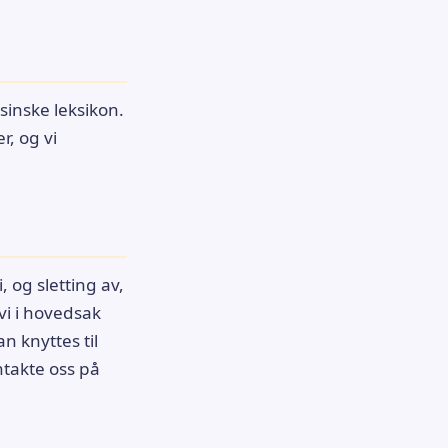
sinske leksikon.
r, og vi
 og sletting av,
i i hovedsak
 knyttes til
ntakte oss på