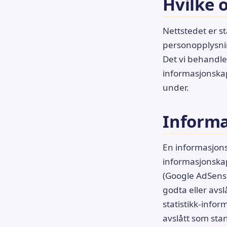
Hvilke 
Nettstedet er st
personopplysnin
Det vi behandle
informasjonskap
under.
Informa
En informasjonsk
informasjonskaps
(Google AdSense
godta eller avsl
statistikk-info
avslått som st