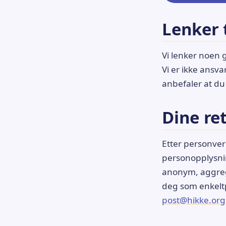
Lenker 
Vi lenker noen 
Vi er ikke ansva
anbefaler at du
Dine re
Etter personvern
personopplysni
anonym, aggrege
deg som enkeltp
post@hikke.org