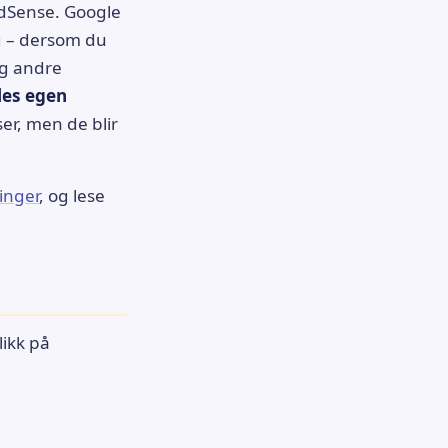
AdSense. Google
og – dersom du
og andre
les egen
er, men de blir
inger
, og lese
likk på