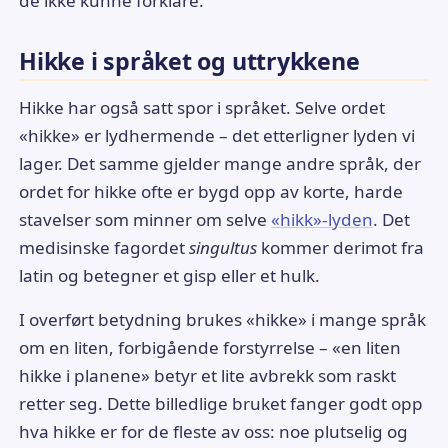
de ikke kunne forklare.
Hikke i språket og uttrykkene
Hikke har også satt spor i språket. Selve ordet
«hikke» er lydhermende – det etterligner lyden vi
lager. Det samme gjelder mange andre språk, der
ordet for hikke ofte er bygd opp av korte, harde
stavelser som minner om selve
«hikk»-lyden
. Det
medisinske fagordet
singultus
kommer derimot fra
latin og betegner et gisp eller et hulk.
I overført betydning brukes «hikke» i mange språk
om en liten, forbigående forstyrrelse – «en liten
hikke i planene» betyr et lite avbrekk som raskt
retter seg. Dette billedlige bruket fanger godt opp
hva hikke er for de fleste av oss: noe plutselig og