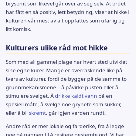
brysomt som likevel går over av seg selv. At ordet
har fått en så positiv, lett betydning, viser at hikke i
kulturen vår mest av alt oppfattes som ufarlig og
litt komisk.
Kulturers ulike råd mot hikke
Som med all gammel plage har hvert sted utviklet
sine egne kurer. Mange er overraskende like på
tvers av kulturer, fordi de bygger på de samme to
grunnmekanismene – å påvirke pusten eller å
stimulere svelget. Å
drikke kaldt vann
på en
spesiell måte, å svelge noe grynete som sukker,
eller å bli
skremt
, går igjen verden rundt.
Andre råd er mer lokale og fargerike, fra å legge
noe på pannen til å resitere bestemte ord. Vi har