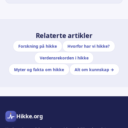
Relaterte artikler
Forskning på hikke
Hvorfor har vi hikke?
Verdensrekorden i hikke
Myter og fakta om hikke
Alt om kunnskap →
Hikke.org