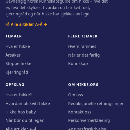
Uavhengig norsk kunnskapsguide om hikke – hva det
er, hva det skyldes, hvordan du blir kvitt det,
kjerringråd og når hikke bør sjekkes av lege.
💨 Alle artikler A–Å →
TEMAER
FLERE TEMAER
Hva er hikke
Hvem rammes
Årsaker
Når er det farlig
Stoppe hikke
Kunnskap
Kjerringråd
OPPSLAG
OM HIKKE.ORG
Hva er hikke?
Om oss
Hvordan bli kvitt hikke
Redaksjonelle retningslinjer
Hikke hos baby
Kontakt oss
Når bør du til lege?
Personvernerklæring
Alle artikler A–Å
Ansvarsfraskrivelse