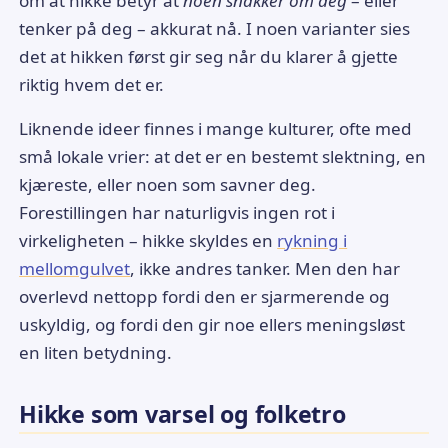
om at hikke betyr at
noen snakker om deg
– eller
tenker på deg – akkurat nå. I noen varianter sies
det at hikken først gir seg når du klarer å gjette
riktig hvem det er.
Liknende ideer finnes i mange kulturer, ofte med
små lokale vrier: at det er en bestemt slektning, en
kjæreste, eller noen som savner deg.
Forestillingen har naturligvis ingen rot i
virkeligheten – hikke skyldes en
rykning i
mellomgulvet
, ikke andres tanker. Men den har
overlevd nettopp fordi den er sjarmerende og
uskyldig, og fordi den gir noe ellers meningsløst
en liten betydning.
Hikke som varsel og folketro