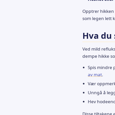
Opptrer hikken
som legen lett 
Hva du 
Ved mild refluk
dempe hikke som
Spis mindre 
av mat
.
Vær oppmerks
Unngå å legge
Hev hodeende
Disse tiltakene 