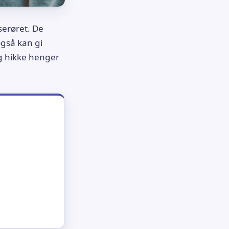
serøret. De
også kan gi
g hikke henger