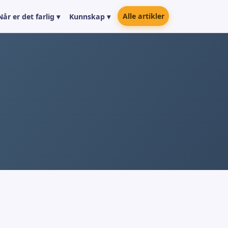
Alle artikler
Når er det farlig ▾
Kunnskap ▾