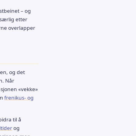
stbeinet – og
ærlig etter
erne overlapper
en, og det
n. Når
tasjonen «vekke»
om
frenikus- og
dra til å
tider
og