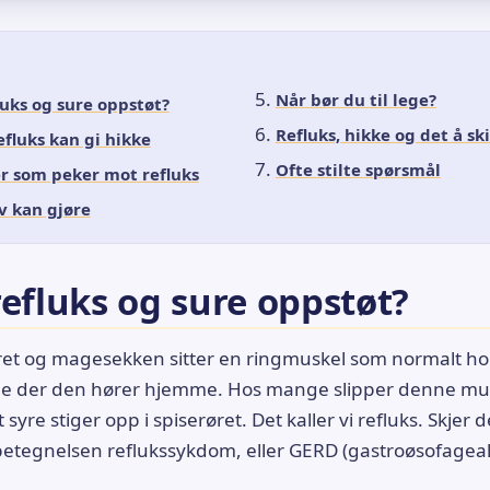
Når bør du til lege?
luks og sure oppstøt?
Refluks, hikke og det å ski
fluks kan gi hikke
Ofte stilte spørsmål
 som peker mot refluks
v kan gjøre
refluks og sure oppstøt?
ret og magesekken sitter en ringmuskel som normalt ho
 der den hører hjemme. Hos mange slipper denne musk
k at syre stiger opp i spiserøret. Det kaller vi refluks. Skjer 
betegnelsen reflukssykdom, eller GERD (gastroøsofagea
.