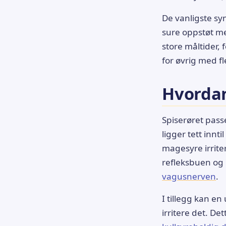
De vanligste s
sure oppstøt me
store måltider, 
for øvrig med f
Hvordan
Spiserøret pass
ligger tett inn
magesyre irrite
refleksbuen og 
vagusnerven
.
I tillegg kan e
irritere det. D