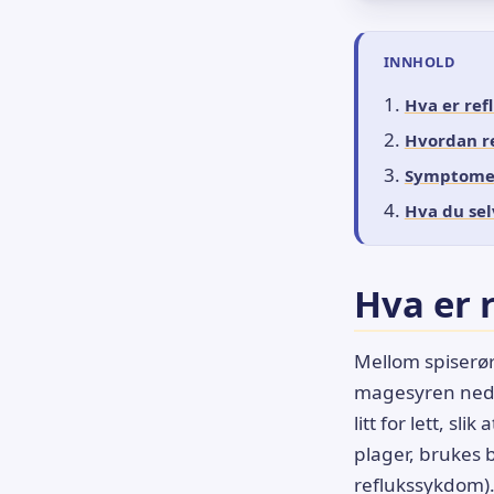
INNHOLD
Hva er ref
Hvordan re
Symptomer
Hva du sel
Hva er 
Mellom spiserø
magesyren nede
litt for lett, sli
plager, brukes 
reflukssykdom)