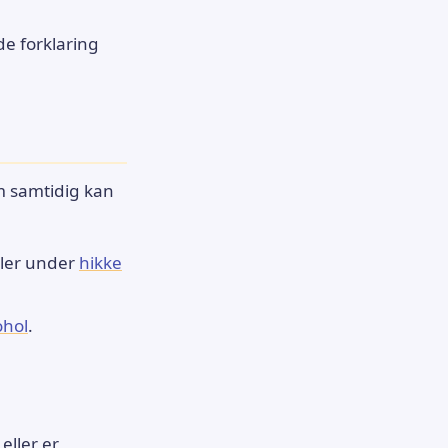
e forklaring
m samtidig kan
aler under
hikke
ohol
.
eller er