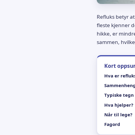
Refluks betyr a
fleste kjenner 
hikke, er mindr
sammen, hvilke 
Kort opps
Hva er refluk
Sammenhen
Typiske tegn
Hva hjelper?
Når til lege?
Fagord