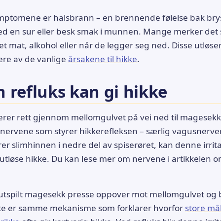
ymptomene er halsbrann – en brennende følelse bak bry
d en sur eller besk smak i munnen. Mange merker det s
fet mat, alkohol eller når de legger seg ned. Disse utløs
lere av de vanlige
årsakene til hikke
.
 refluks kan gi hikke
erer rett gjennom mellomgulvet på vei ned til magesekk
til nervene som styrer hikkerefleksen – særlig vagusnerve
rer slimhinnen i nedre del av spiserøret, kan denne irri
utløse hikke. Du kan lese mer om nervene i artikkelen 
n utspilt magesekk presse oppover mot mellomgulvet og bi
ette er samme mekanisme som forklarer hvorfor
store mål