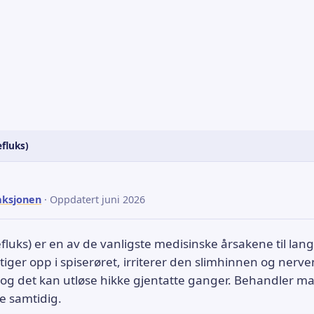
efluks)
aksjonen
· Oppdatert juni 2026
fluks) er en av de vanligste medisinske årsakene til lang
iger opp i spiserøret, irriterer den slimhinnen og nerve
 og det kan utløse hikke gjentatte ganger. Behandler ma
te samtidig.