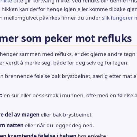
drikke
ofte gir kortvarig hikke. Ved refluks blir denne irr
hikken kan derfor henge igjen eller komme tilbake gjen
 mellomgulvet påvirkes finner du under
slik fungerer
er som peker mot refluks
 henger sammen med refluks, er det gjerne andre tegn t
 er verdt å merke seg, både for deg selv og for legen:
n brennende følelse bak brystbeinet, særlig etter mat e
:
en sur eller besk smak i munnen, ofte med en følelse a
re del av magen
eller bak brystbeinet.
om natten
eller når du legger deg ned.
 en kremtende følelse i halsen
hos enkelte.