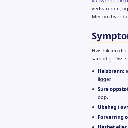
kullsyreholdig 
vedvarende, og 
Mer om hvordan
Symptom
Hvis hikken din
samtidig. Disse
Halsbrann:
e
ligger.
Sure oppstøt
opp.
Ubehag i øv
Forverring 
Heshet eller