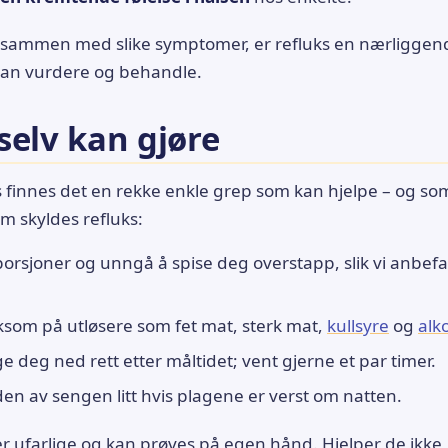
 sammen med slike symptomer, er refluks en nærliggend
kan vurdere og behandle.
selv kan gjøre
s finnes det en rekke enkle grep som kan hjelpe – og so
 skyldes refluks:
porsjoner og unngå å spise deg overstapp, slik vi anbef
om på utløsere som fet mat, sterk mat,
kullsyre
og
alk
 deg ned rett etter måltidet; vent gjerne et par timer.
n av sengen litt hvis plagene er verst om natten.
er ufarlige og kan prøves på egen hånd. Hjelper de ikke, 