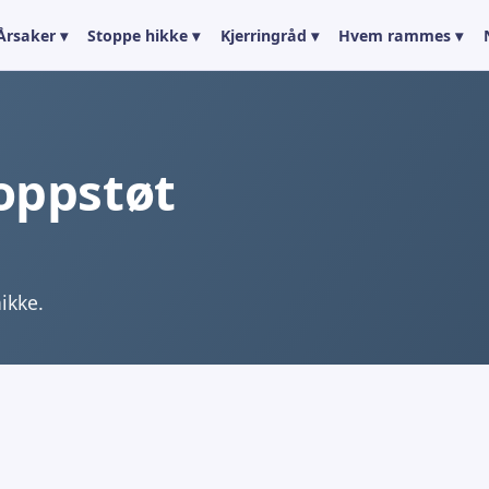
Årsaker ▾
Stoppe hikke ▾
Kjerringråd ▾
Hvem rammes ▾
oppstøt
ikke.