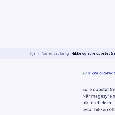
Hjem
Når er det farlig
Hikke og sure oppstøt (r
Av
Hikke.org-red
Sure oppstøt (re
Når magesyre st
hikkerefleksen,
avtar hikken of