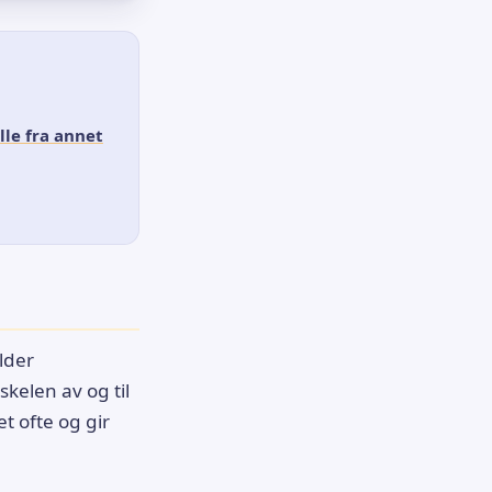
lle fra annet
lder
elen av og til
det ofte og gir
l