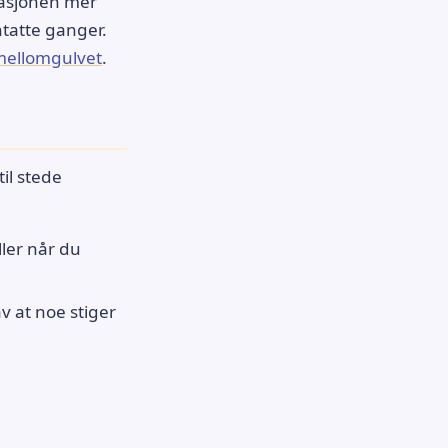
itasjonen mer
tatte ganger.
 mellomgulvet
.
il stede
ller når du
v at noe stiger