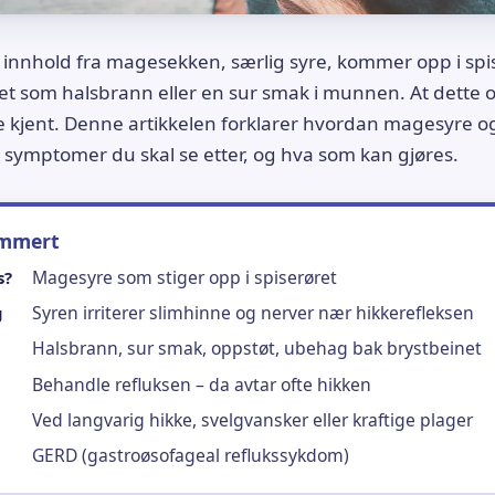
t innhold fra magesekken, særlig syre, kommer opp i spi
det som halsbrann eller en sur smak i munnen. At dette 
e kjent. Denne artikkelen forklarer hvordan magesyre o
symptomer du skal se etter, og hva som kan gjøres.
ummert
Magesyre som stiger opp i spiserøret
s?
Syren irriterer slimhinne og nerver nær hikkerefleksen
g
Halsbrann, sur smak, oppstøt, ubehag bak brystbeinet
Behandle refluksen – da avtar ofte hikken
Ved langvarig hikke, svelgvansker eller kraftige plager
GERD (gastroøsofageal reflukssykdom)