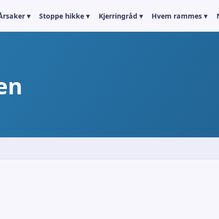
Årsaker ▾
Stoppe hikke ▾
Kjerringråd ▾
Hvem rammes ▾
en