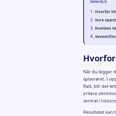
INNHOLD
Hvorfor h
Sure oppst
Kvelden te
Sovestilli
Hvorfo
Når du legger 
spiserøret. I o
flatt, blir det 
irritere slimhi
sentral i
hikker
Resultatet kan 