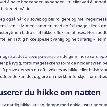
 ved å heve hodeenden av sengen litt, eller ved å unngå
 etter et måltid.
eg også når du sover, og blir roligere og mer regelmessi
lem i seg selv, men sammen med en full mage eller sure
terytmen bidra til at hikkerefleksen utløses. Hos sped
te, er nattlig hikke spesielt vanlig og helt ufarlig – les
også at det å sove på venstre side gir mindre sure opp
ller på rygg, fordi magesekkens form da holder syren b
ep å prøve dersom du ofte vekkes av hikke eller halsbr
deende kan det utgjøre en merkbar forskjell for natte
duserer du hikke om natten
ler av nattlig hikke lar seg dempe med enkle justeringer a