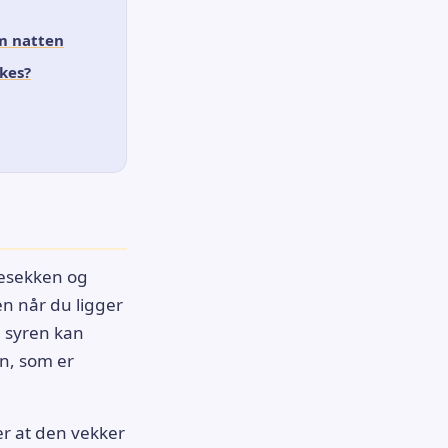
om natten
kkes?
gesekken og
en når du ligger
e syren kan
en, som er
er at den vekker