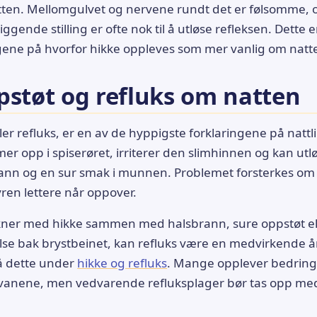
tten. Mellomgulvet og nervene rundt det er følsomme, 
liggende stilling er ofte nok til å utløse refleksen. Dette 
ene på hvorfor hikke oppleves som mer vanlig om natte
pstøt og refluks om natten
ler refluks, er en av de hyppigste forklaringene på nattl
 opp i spiserøret, irriterer den slimhinnen og kan utlø
sbrann og en sur smak i munnen. Problemet forsterkes om
syren lettere når oppover.
åkner med hikke sammen med halsbrann, sure oppstøt el
se bak brystbeinet, kan refluks være en medvirkende år
å dette under
hikke og refluks
. Mange opplever bedring 
evanene, men vedvarende refluksplager bør tas opp med