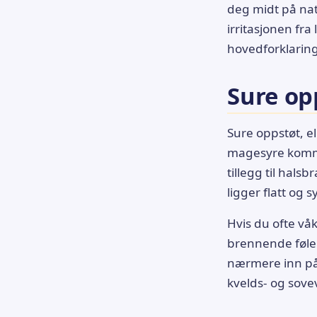
deg midt på na
irritasjonen fra 
hovedforklaring
Sure op
Sure oppstøt, el
magesyre kommer
tillegg til hal
ligger flatt og 
Hvis du ofte v
brennende følel
nærmere inn p
kvelds- og sov