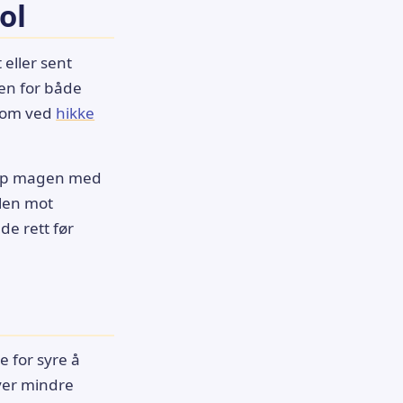
ol
 eller sent
oen for både
 som ved
hikke
 opp magen med
elen mot
de rett før
re for syre å
ver mindre