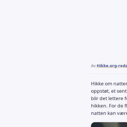
Av
Hikke.org-red
Hikke om natten
oppstøt, et sent 
blir det lettere
hikken. For de f
natten kan vær