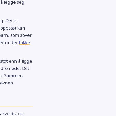
 å legge seg
g. Det er
 oppstøt kan
barn, som sover
 mer under
hikke
støt enn å ligge
edre nede. Det
ann. Sammen
søvnen.
v kvelds- og