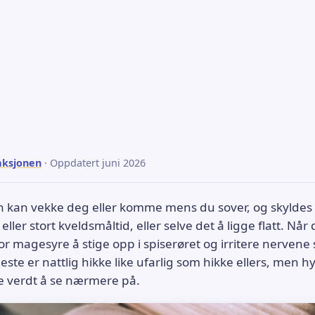
aksjonen
· Oppdatert juni 2026
 kan vekke deg eller komme mens du sover, og skyldes 
eller stort kveldsmåltid, eller selve det å ligge flatt. Når
 for magesyre å stige opp i spiserøret og irritere nervene
leste er nattlig hikke like ufarlig som hikke ellers, men 
e verdt å se nærmere på.