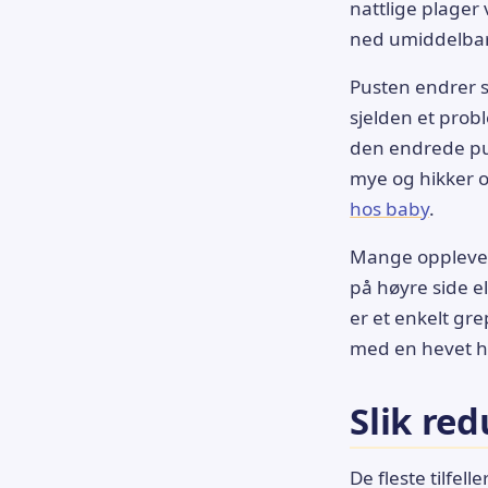
nattlige plager
ned umiddelbart
Pusten endrer s
sjelden et prob
den endrede pus
mye og hikker of
hos baby
.
Mange opplever 
på høyre side e
er et enkelt gr
med en hevet ho
Slik re
De fleste tilfel