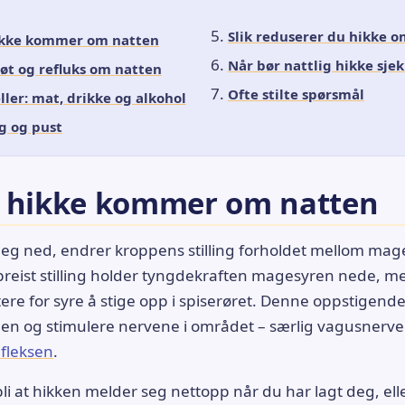
Slik reduserer du hikke 
ikke kommer om natten
Når bør nattlig hikke sje
øt og refluks om natten
Ofte stilte spørsmål
ller: mat, drikke og alkohol
ng og pust
r hikke kommer om natten
deg ned, endrer kroppens stilling forholdet mellom ma
ppreist stilling holder tyngdekraften magesyren nede, m
lettere for syre å stige opp i spiserøret. Denne oppstigend
nnen og stimulere nervene i området – særlig vagusnerv
efleksen
.
bli at hikken melder seg nettopp når du har lagt deg, ell