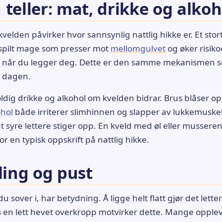
 teller: mat, drikke og alkoh
velden påvirker hvor sannsynlig nattlig hikke er. Et stort
tspilt mage som presser mot
mellomgulvet
og øker risik
ke når du legger deg. Dette er den samme mekanismen
å dagen.
ldig drikke og alkohol om kvelden bidrar. Brus blåser
ohol
både irriterer slimhinnen og slapper av lukkemusk
 at syre lettere stiger opp. En kveld med øl eller musseren
or en typisk oppskrift på nattlig hikke.
ling og pust
du sover i, har betydning. Å ligge helt flatt gjør det lette
 en lett hevet overkropp motvirker dette. Mange opple