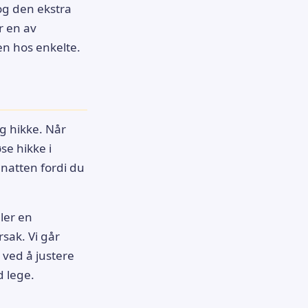
og den ekstra
er en av
n hos enkelte.
ig hikke. Når
se hikke i
 natten fordi du
ler en
sak. Vi går
ved å justere
 lege.