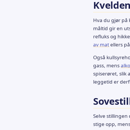
Kvelden
Hva du gjør på k
måltid gir en u
refluks og hik
av mat
ellers p
Også kullsyreho
gass, mens
alk
spiserøret, slik
leggetid er derf
Sovestil
Selve stillingen 
stige opp, mens