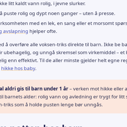
ke litt kaldt vann rolig, i jevne slurker.
å puste rolig og dypt noen ganger – uten å presse.
ksomheten med en lek, en sang eller et morsomt spør
og avslapning
hjelper ofte.
d å overføre alle voksen-triks direkte til barn. Ikke be 
blir ubehagelig, og unngå skremsel som virkemiddel – et 
g enn effektivt. Til de aller minste gjelder helt egne reg
r
hikke hos baby
.
 aldri gis til barn under 1 år
– verken mot hikke eller a
t til barnets alder: rolig vann og avledning er trygt for litt
-triks som å holde pusten lenge bør unngås.