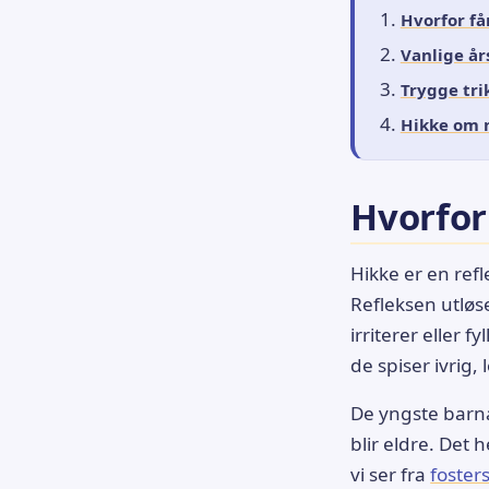
Hvorfor få
Vanlige år
Trygge tri
Hikke om 
Hvorfor
Hikke er en ref
Refleksen utløs
irriterer eller 
de spiser ivrig, 
De yngste barna
blir eldre. De
vi ser fra
foster