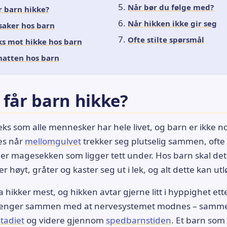
Når bør du følge med?
r barn hikke?
Når hikken ikke gir seg
saker hos barn
Ofte stilte spørsmål
ks mot hikke hos barn
natten hos barn
 får barn hikke?
leks som alle mennesker har hele livet, og barn er ikke 
es når
mellomgulvet
trekker seg plutselig sammen, ofte 
fyller magesekken som ligger tett under. Hos barn skal det g
ler høyt, gråter og kaster seg ut i lek, og alt dette kan ut
 hikker mest, og hikken avtar gjerne litt i hyppighet et
t henger sammen med at nervesystemet modnes – samme
stadiet
og videre gjennom
spedbarnstiden
. Et barn som 