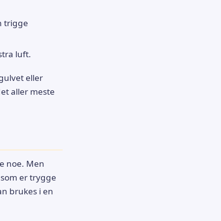
n trigge
tra luft.
gulvet eller
det aller meste
øre noe. Men
 som er trygge
n brukes i en