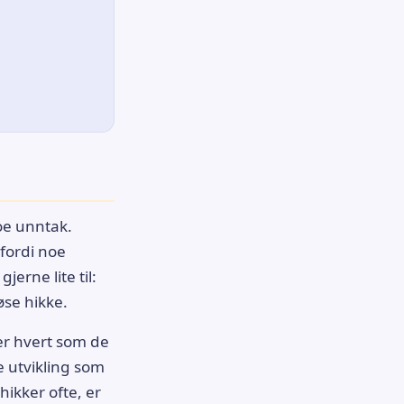
noe unntak.
fordi noe
jerne lite til:
løse hikke.
ter hvert som de
 utvikling som
hikker ofte, er