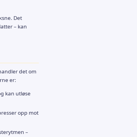
ksne. Det
latter – kan
e handler det om
rne er:
og kan utløse
presser opp mot
usterytmen –