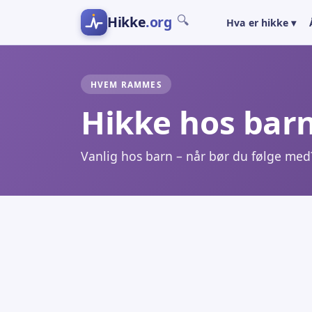
Hikke
.org
🔍
Hva er hikke ▾
HVEM RAMMES
Hikke hos bar
Vanlig hos barn – når bør du følge med