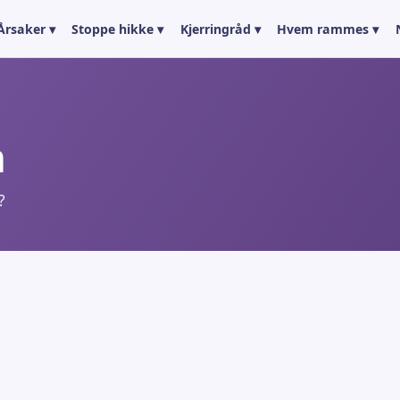
Årsaker ▾
Stoppe hikke ▾
Kjerringråd ▾
Hvem rammes ▾
n
?