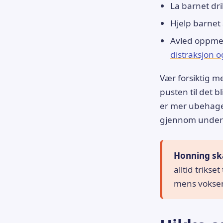
La barnet drik
Hjelp barnet 
Avled oppmer
distraksjon 
Vær forsiktig me
pusten til det 
er mer ubehageli
gjennom unde
Honning skal
alltid trikse
mens voksen