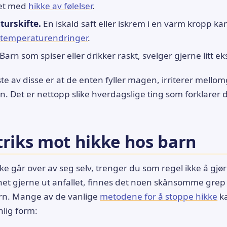
tet med
hikke av følelser
.
turskifte.
En iskald saft eller iskrem i en varm kropp ka
temperaturendringer
.
Barn som spiser eller drikker raskt, svelger gjerne litt eks
este av disse er at de enten fyller magen, irriterer mellom
n. Det er nettopp slike hverdagslige ting som forklarer 
triks mot hikke hos barn
kke går over av seg selv, trenger du som regel ikke å gj
net gjerne ut anfallet, finnes det noen skånsomme grep
barn. Mange av de vanlige
metodene for å stoppe hikke
ka
lig form: