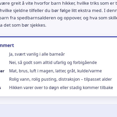
være greit å vite hvorfor barn hikker, hvilke triks som er 
 hvilke sjeldne tilfeller du bør følge litt ekstra med. I de
 barn fra spedbarnsalderen og oppover, og hva som skill
ra det som bør sjekkes.
ummert
Ja, svært vanlig i alle barneår
Nei, så godt som alltid ufarlig og forbigående
Mat, brus, luft i magen, latter, gråt, kulde/varme
ker
Rolig vann, rolig pusting, distraksjon – tilpasset alder
Hikken varer over to døgn eller stadig kommer tilbake
s