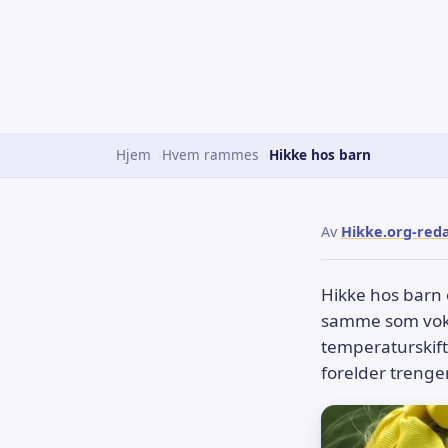
Hjem
Hvem rammes
Hikke hos barn
Av
Hikke.org-red
Hikke hos barn e
samme som voksn
temperaturskifte
forelder trenge