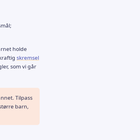
smål;
barnet holde
kraftig
skremsel
ler, som vi går
nnet. Tilpass
 større barn,