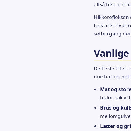
altså helt norma
Hikkerefleksen 
forklarer hvorfo
sette i gang de
Vanlige
De fleste tilfel
noe barnet nett
Mat og store
hikke, slik v
Brus og kull
mellomgulve
Latter og gr