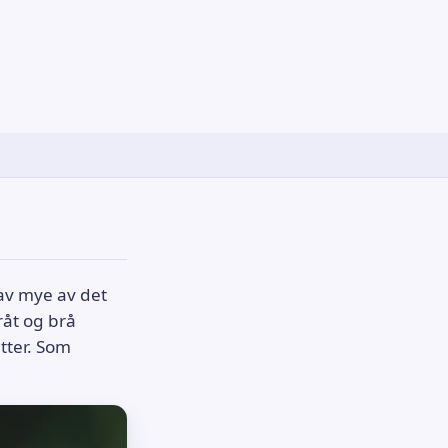
 av mye av det
råt og brå
utter. Som