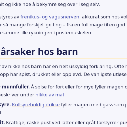
lt og ikke noe å bekymre seg over i seg selv.
styres av
frenikus- og vagusnerven
, akkurat som hos vo
r så mange forskjellige ting – fra en full mage til en god 
n samme lille rykningen i pustemuskelen.
 årsaker hos barn
ler av hikke hos barn har en helt uskyldig forklaring. Oft
opp har spist, drukket eller opplevd. De vanligste utløse
 munnfuller.
Å spise for fort eller for mye fyller magen 
i beskriver under
hikke av mat
.
syre.
Kullsyreholdig drikke
fyller magen med gass som 
t.
åt.
Kraftige, raske pust ved latter eller gråt forstyrrer p