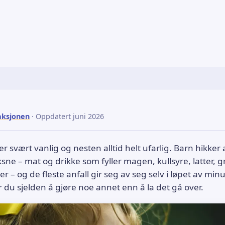
aksjonen
· Oppdatert juni 2026
r svært vanlig og nesten alltid helt ufarlig. Barn hikker
e – mat og drikke som fyller magen, kullsyre, latter, g
r – og de fleste anfall gir seg av seg selv i løpet av min
r du sjelden å gjøre noe annet enn å la det gå over.