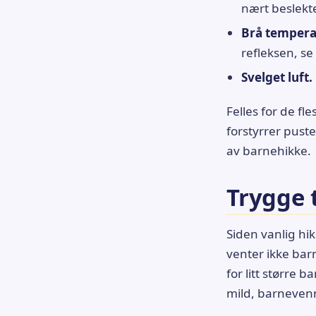
nært beslek
Brå tempera
refleksen, se
Svelget luft.
Felles for de fl
forstyrrer puste
av barnehikke.
Trygge 
Siden vanlig hi
venter ikke bar
for litt større 
mild, barnevenn