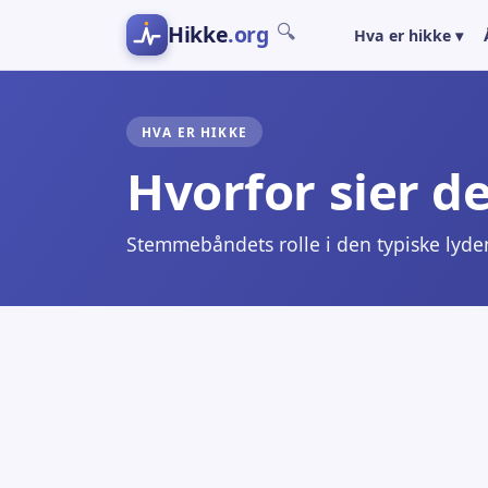
Hikke
.org
🔍
Hva er hikke ▾
HVA ER HIKKE
Hvorfor sier d
Stemmebåndets rolle i den typiske lyde