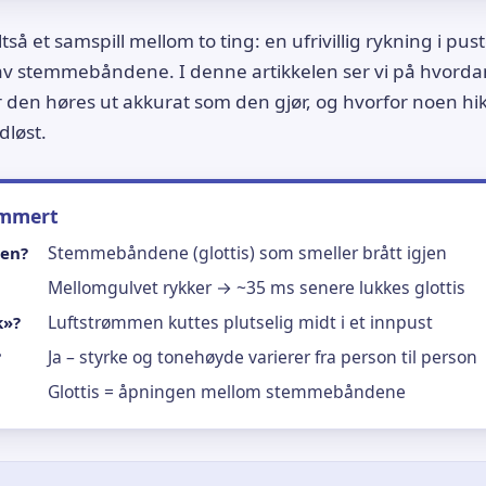
tså et samspill mellom to ting: en ufrivillig rykning i p
av stemmebåndene. I denne artikkelen ser vi på hvordan
r den høres ut akkurat som den gjør, og hvorfor noen hi
dløst.
ummert
Stemmebåndene (glottis) som smeller brått igjen
den?
Mellomgulvet rykker → ~35 ms senere lukkes glottis
Luftstrømmen kuttes plutselig midt i et innpust
k»?
Ja – styrke og tonehøyde varierer fra person til person
?
Glottis = åpningen mellom stemmebåndene