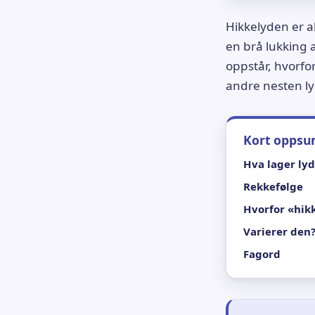
Hikkelyden er al
en brå lukking 
oppstår, hvorfo
andre nesten ly
Kort opps
Hva lager ly
Rekkefølge
Hvorfor «hik
Varierer den
Fagord