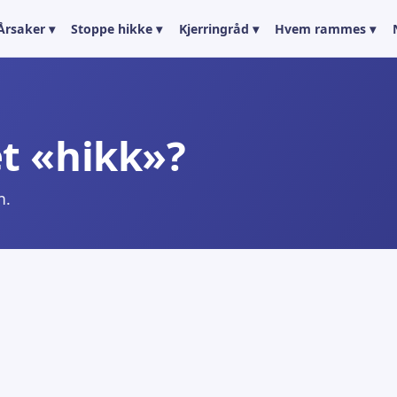
Årsaker ▾
Stoppe hikke ▾
Kjerringråd ▾
Hvem rammes ▾
et «hikk»?
n.