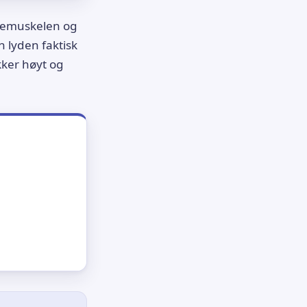
ustemuskelen og
 lyden faktisk
kker høyt og