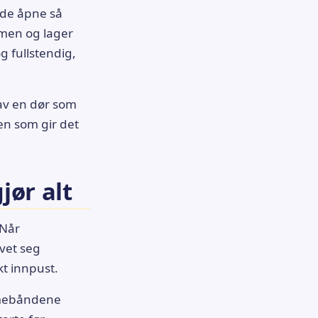
 de åpne så
ømmen og lager
 fullstendig,
av en dør som
en som gir det
jør alt
 Når
vet seg
kt innpust.
emmebåndene