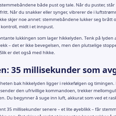
er stemmebåndene både pust og tale. Når du puster, står
fritt. Når du snakker eller synger, vibrerer de i luftstr
ke skjer noe annet: stemmebåndene lukker seg brått og
 kontroll, midt i et innpust.
ntante lukkingen som lager hikkelyden. Tenk på lyden 
 trekk – det er ikke bevegelsen, men den plutselige stopp
Slik er det også med hikke.
n: 35 millisekunder som avg
eten bak hikkelyden ligger i rekkefølgen og timingen.
sender den ufrivillige kommandoen, trekker mellomgul
n. Du begynner å suge inn luft, akkurat som ved et ras
t 35 millisekunder senere – et lite øyeblikk – får st