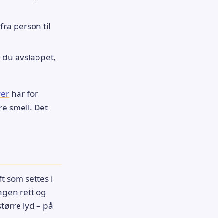
ra person til
r du avslappet,
er
har for
e smell. Det
t som settes i
ngen rett og
tørre lyd – på