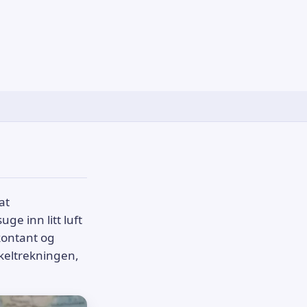
at
ge inn litt luft
kontant og
keltrekningen,