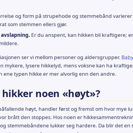
rrelse og form på strupehode og stemmebånd varierer f
rat som stemmen ellers gjør.
 avslapning.
Er du anspent, kan hikken bli kraftigere; e
 mildere.
asjonen ser vi mellom personer og aldersgrupper.
Baby
n mykere, lysere hikkelyd, mens voksne kan ha kraftiger
en ene typen hikke er mer alvorlig enn den andre.
 hikker noen «høyt»?
påfallende høyt, handler først og fremst om hvor mye luf
vor brått den stoppes. Hos noen er hikkesammentrekni
e, og stemmebåndene lukker seg hardere. Da blir det en s