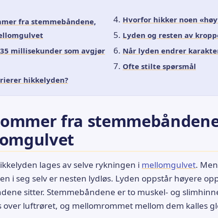
Hvorfor hikker noen «høy
mer fra stemmebåndene,
ellomgulvet
Lyden og resten av krop
35 millisekunder som avgjør
Når lyden endrer karakte
Ofte stilte spørsmål
rierer hikkelyden?
kommer fra stemmebåndene,
lomgulvet
ikkelyden lages av selve rykningen i
mellomgulvet
. Me
n i seg selv er nesten lydløs. Lyden oppstår høyere opp
ene sitter. Stemmebåndene er to muskel- og slimhinn
 over luftrøret, og mellomrommet mellom dem kalles glo