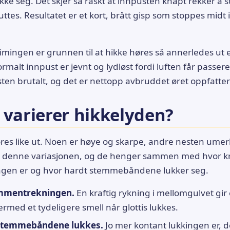
ke seg. Det skjer så raskt at innpusten knapt rekker å s
ttes. Resultatet er et kort, brått gisp som stoppes midt 
imingen er grunnen til at hikke høres så annerledes ut 
malt innpust er jevnt og lydløst fordi luften får passere 
ten brutalt, og det er nettopp avbruddet øret oppfatter
 varierer hikkelyden?
høres like ut. Noen er høye og skarpe, andre nesten umer
il denne variasjonen, og de henger sammen med hvor kr
en er og hvor hardt stemmebåndene lukker seg.
ammentrekningen.
En kraftig rykning i mellomgulvet gir 
rmed et tydeligere smell når glottis lukkes.
stemmebåndene lukkes.
Jo mer kontant lukkingen er, 