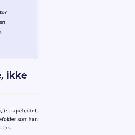
t»?
pen
r
 ikke
n
, i strupehodet,
efolder som kan
ttis.