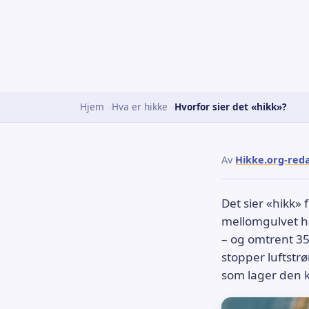
Hjem
Hva er hikke
Hvorfor sier det «hikk»?
Av
Hikke.org-red
Det sier «hikk»
mellomgulvet ha
– og omtrent 35
stopper luftstr
som lager den k