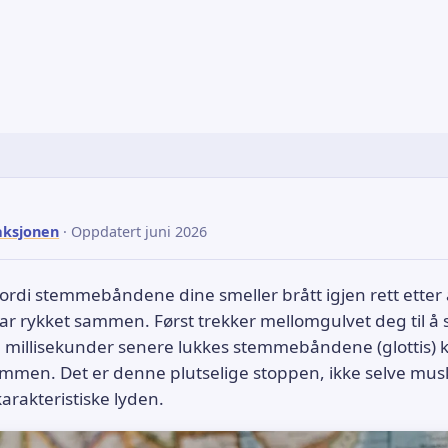
aksjonen
· Oppdatert juni 2026
 fordi stemmebåndene dine smeller brått igjen rett etter 
r rykket sammen. Først trekker mellomgulvet deg til å su
 millisekunder senere lukkes stemmebåndene (glottis) 
ømmen. Det er denne plutselige stoppen, ikke selve mus
arakteristiske lyden.