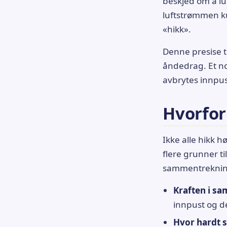
beskjed om å luk
luftstrømmen ku
«hikk».
Denne presise t
åndedrag. Et nor
avbrytes innpus
Hvorfor
Ikke alle hikk 
flere grunner t
sammentrekning
Kraften i s
innpust og de
Hvor hardt 