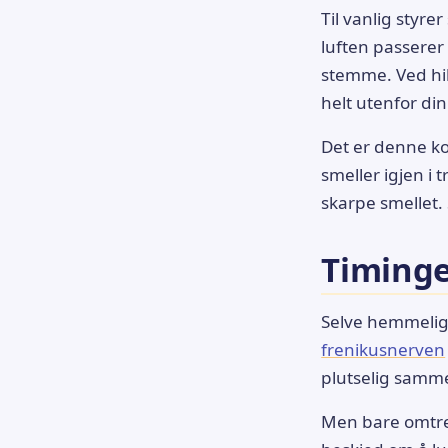
Til vanlig styr
luften passerer 
stemme. Ved hik
helt utenfor din
Det er denne ko
smeller igjen i
skarpe smellet. 
Timinge
Selve hemmeligh
frenikusnerven
plutselig samme
Men bare omtren