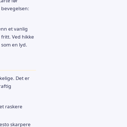
tarte før
i bevegelsen:
enn et vanlig
fritt. Ved hikke
 som en lyd.
kelige. Det er
aftig
et raskere
desto skarpere