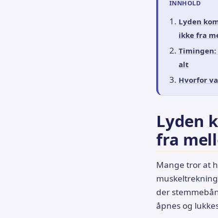
INNHOLD
Lyden kom
ikke fra m
Timingen: 
alt
Hvorfor va
Lyden 
fra mel
Mange tror at h
muskeltrekninge
der stemmebånd
åpnes og lukkes