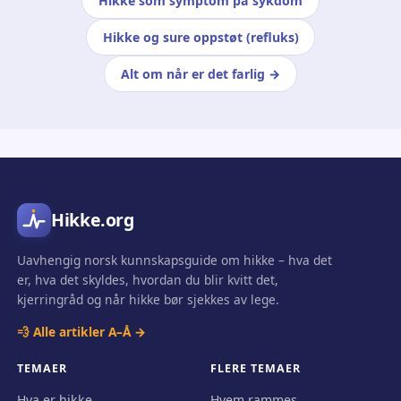
Hikke som symptom på sykdom
Hikke og sure oppstøt (refluks)
Alt om når er det farlig →
Hikke.org
Uavhengig norsk kunnskapsguide om hikke – hva det
er, hva det skyldes, hvordan du blir kvitt det,
kjerringråd og når hikke bør sjekkes av lege.
💨 Alle artikler A–Å →
TEMAER
FLERE TEMAER
Hva er hikke
Hvem rammes