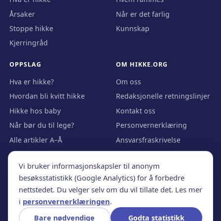
Årsaker
Når er det farlig
Stoppe hikke
Kunnskap
Kjerringråd
OPPSLAG
OM HIKKE.ORG
Hva er hikke?
Om oss
Hvordan bli kvitt hikke
Redaksjonelle retningslinjer
Hikke hos baby
Kontakt oss
Når bør du til lege?
Personvernerklæring
Alle artikler A–Å
Ansvarsfraskrivelse
Bildekreditt
Vi bruker informasjonskapsler til anonym
besøksstatistikk (Google Analytics) for å forbedre
nettstedet. Du velger selv om du vil tillate det. Les mer
© 2026 Hikke.org · Utgitt av Nordic Webinvest Ltd · Ansvarlig
i
personvernerklæringen
.
redaktør Terje Moy
Innholdet er generell informasjon, ikke individuell medisinsk
Bare nødvendige
Godta statistikk