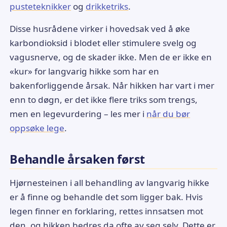
pusteteknikker
og
drikketriks
.
Disse husrådene virker i hovedsak ved å øke
karbondioksid i blodet eller stimulere svelg og
vagusnerve, og de skader ikke. Men de er ikke en
«kur» for langvarig hikke som har en
bakenforliggende årsak. Når hikken har vart i mer
enn to døgn, er det ikke flere triks som trengs,
men en legevurdering – les mer i
når du bør
oppsøke lege
.
Behandle årsaken først
Hjørnesteinen i all behandling av langvarig hikke
er å finne og behandle det som ligger bak. Hvis
legen finner en forklaring, rettes innsatsen mot
den, og hikken bedres da ofte av seg selv. Dette er